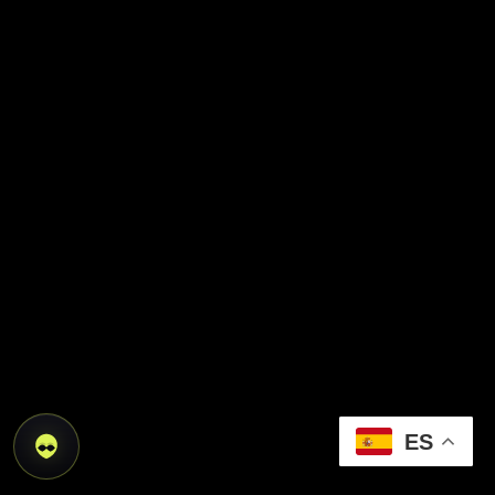
ES
Abrir asistente CódigoX